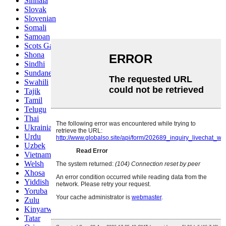
Sinhala
Slovak
Slovenian
Somali
Samoan
Scots Gaelic
Shona
Sindhi
Sundanese
Swahili
Tajik
Tamil
Telugu
Thai
Ukrainian
Urdu
Uzbek
Vietnamese
Welsh
Xhosa
Yiddish
Yoruba
Zulu
Kinyarwanda
Tatar