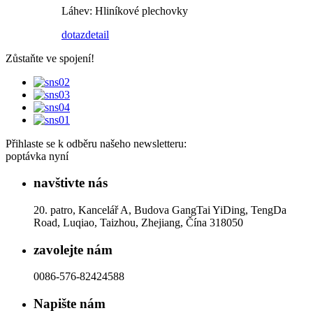
Láhev: Hliníkové plechovky
dotaz
detail
Zůstaňte ve spojení!
Přihlaste se k odběru našeho newsletteru:
poptávka nyní
navštivte nás
20. patro, Kancelář A, Budova GangTai YiDing, TengDa
Road, Luqiao, Taizhou, Zhejiang, Čína 318050
zavolejte nám
0086-576-82424588
Napište nám