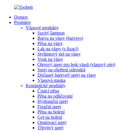
Domov
Produkty
Vlasové produkty
Suchý šampon
Barva na vlasy (barvivo)
Pěna na vlasy
Lak na vlasy (s fixací)
Stylingový gel na vlasy
Vosk na vlasy
Olejový sprej pro lesk vlasů (vlasový olej)
Sprej na ošetření odrostků
Dočasný barevný sprej na vlasy
Vlasová maska
Kosmetické produkty
Čisticí pěna
Pěna na odličování
Hydratační sprej
Fixační sprej
Pěna na holení
Gel na holení
Opalovací sprej
Třpytivý sprej