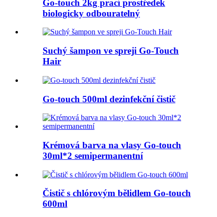
Go-touch 2kg prací prostředek
biologicky odbouratelný
Suchý šampon ve spreji Go-Touch
Hair
Go-touch 500ml dezinfekční čistič
Krémová barva na vlasy Go-touch
30ml*2 semipermanentní
Čistič s chlórovým bělidlem Go-touch
600ml