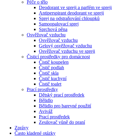
Péče o tělo
Deodorant ve spreji a parfém ve spreji
Antiperspirant deodorant ve spreji
Sprej na odstraňování chloupků
Samoopalovací sprej
Sprchová pěna
Osvěžovač vzduchu
Osvěžovač vzduchu
Gelový osvěžovač vzduchu
Osvěžovač vzduchu ve spreji
Čisticí prostředky pro domácnost
Čistič koupelen
Čistič podlah
Čistič skla
Čistič kuchyní
Čistič toalet
Prací prostředky
Dětský prací prostředek
Bělidlo
Bělidlo pro barevné použití
Aviváž
Prací prostředek
Zesilovač vůně do praní
Zprávy
Často kladené otázky