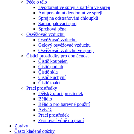
Péče o tělo
Deodorant ve spreji a parfém ve spreji
Antiperspirant deodorant ve spreji
Sprej na odstraňování chloupků
Samoopalovací sprej
Sprchová pěna
Osvěžovač vzduchu
Osvěžovač vzduchu
Gelový osvěžovač vzduchu
Osvěžovač vzduchu ve spreji
Čisticí prostředky pro domácnost
Čistič koupelen
Čistič podlah
Čistič skla
Čistič kuchyní
Čistič toalet
Prací prostředky
Dětský prací prostředek
Bělidlo
Bělidlo pro barevné použití
Aviváž
Prací prostředek
Zesilovač vůně do praní
Zprávy
Často kladené otázky