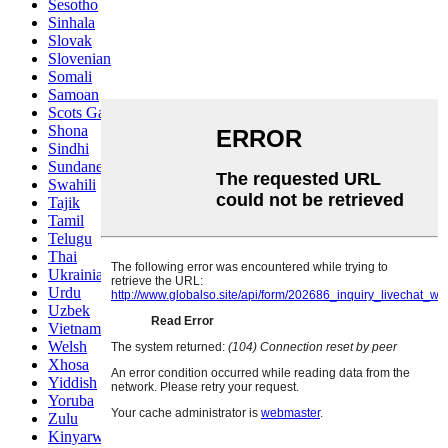
Sesotho
Sinhala
Slovak
Slovenian
Somali
Samoan
Scots Gaelic
Shona
Sindhi
Sundanese
Swahili
Tajik
Tamil
Telugu
Thai
Ukrainian
Urdu
Uzbek
Vietnamese
Welsh
Xhosa
Yiddish
Yoruba
Zulu
Kinyarwanda