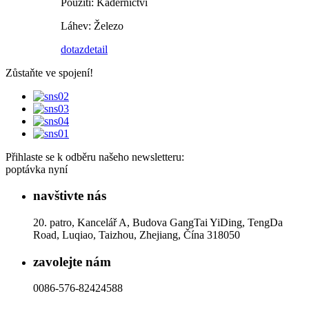
Použití: Kadeřnictví
Láhev: Železo
dotaz
detail
Zůstaňte ve spojení!
Přihlaste se k odběru našeho newsletteru:
poptávka nyní
navštivte nás
20. patro, Kancelář A, Budova GangTai YiDing, TengDa
Road, Luqiao, Taizhou, Zhejiang, Čína 318050
zavolejte nám
0086-576-82424588