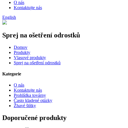
O nás
Kontaktujte nás
English
Sprej na ošetření odrostků
Domov
Produkty
Vlasové produkty
Sprej na ošetření odrostků
Kategorie
O nás
Kontaktujte nás
Prohlídka továrny
Často kladené otázky
Žhavé štítky
Doporučené produkty