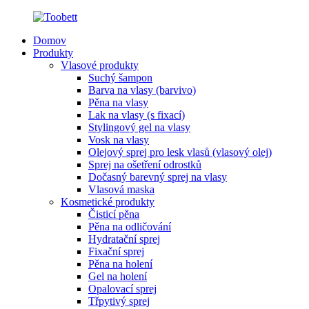
Domov
Produkty
Vlasové produkty
Suchý šampon
Barva na vlasy (barvivo)
Pěna na vlasy
Lak na vlasy (s fixací)
Stylingový gel na vlasy
Vosk na vlasy
Olejový sprej pro lesk vlasů (vlasový olej)
Sprej na ošetření odrostků
Dočasný barevný sprej na vlasy
Vlasová maska
Kosmetické produkty
Čisticí pěna
Pěna na odličování
Hydratační sprej
Fixační sprej
Pěna na holení
Gel na holení
Opalovací sprej
Třpytivý sprej