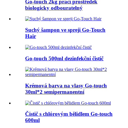
Go-touch 2kg prací prostředek
biologicky odbouratelný
Suchý šampon ve spreji Go-Touch
Hair
Go-touch 500ml dezinfekční čistič
Krémová barva na vlasy Go-touch
30ml*2 semipermanentní
Čistič s chlórovým bělidlem Go-touch
600ml