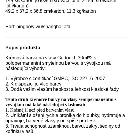
144 ks/kartón (6 ks/smršťovací fólie, 24 smršťovacích
fólií/kartón)
49,2 x 37,2 x 36,8 cm/kartón, 11,3 kg/kartón
Port: ningbo/yiwu/shanghai atd..
Popis produktu
Krémová barva na vlasy Go-touch 30ml*2 s
polopermanentní smytelnou barvou s vývojkou má
následující výhody:
1. Výrobce s certifikací GMPC, ISO 22716-2007
2. K dispozici je více barev
3. Dodá vašim vlasům hebkost a lehkost klasické řady
Tento druh krémové barvy na vlasy semipermanentní s
vývojkou má také následující vlastnosti:
1. Krásnější než před barvením vlasů
2. Unikátní složení rychle proniká do hloubky, hydratuje a
opravuje, barvené vlasy jsou spíše pro lesk
3. Trvalá schopnost uzamknout barvu, zakrýt šediny od
kořínků vlasů