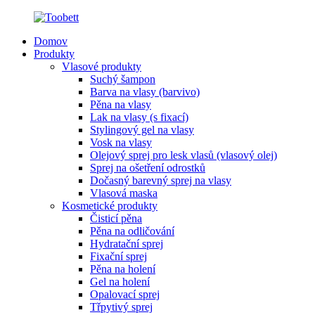
Domov
Produkty
Vlasové produkty
Suchý šampon
Barva na vlasy (barvivo)
Pěna na vlasy
Lak na vlasy (s fixací)
Stylingový gel na vlasy
Vosk na vlasy
Olejový sprej pro lesk vlasů (vlasový olej)
Sprej na ošetření odrostků
Dočasný barevný sprej na vlasy
Vlasová maska
Kosmetické produkty
Čisticí pěna
Pěna na odličování
Hydratační sprej
Fixační sprej
Pěna na holení
Gel na holení
Opalovací sprej
Třpytivý sprej