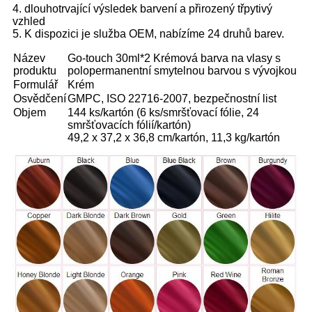
4. dlouhotrvající výsledek barvení a přirozený třpytivý
vzhled
5. K dispozici je služba OEM, nabízíme 24 druhů barev.
Název
Go-touch 30ml*2 Krémová barva na vlasy s
produktu
polopermanentní smytelnou barvou s vývojkou
Formulář
Krém
Osvědčení
GMPC, ISO 22716-2007, bezpečnostní list
Objem
144 ks/kartón (6 ks/smršťovací fólie, 24
smršťovacích fólií/kartón)
49,2 x 37,2 x 36,8 cm/kartón, 11,3 kg/kartón