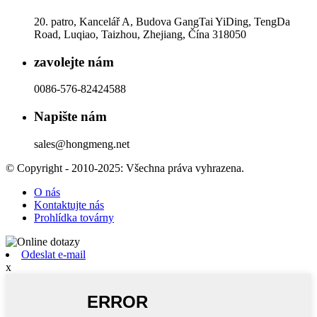
20. patro, Kancelář A, Budova GangTai YiDing, TengDa
Road, Luqiao, Taizhou, Zhejiang, Čína 318050
zavolejte nám
0086-576-82424588
Napište nám
sales@hongmeng.net
© Copyright - 2010-2025: Všechna práva vyhrazena.
O nás
Kontaktujte nás
Prohlídka továrny
Odeslat e-mail
x