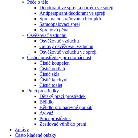
Péče o tělo
Deodorant ve spreji a parfém ve spreji
Antiperspirant deodorant ve spreji
Sprej na odstraňování chloupků
Samoopalovací sprej
Sprchová pěna
Osvěžovač vzduchu
Osvěžovač vzduchu
Gelový osvěžovač vzduchu
Osvěžovač vzduchu ve spreji
Čisticí prostředky pro domácnost
Čistič koupelen
Čistič podlah
Čistič skla
Čistič kuchyní
Čistič toalet
Prací prostředky
Dětský prací prostředek
Bělidlo
Bělidlo pro barevné použití
Aviváž
Prací prostředek
Zesilovač vůně do praní
Zprávy
Často kladené otázky