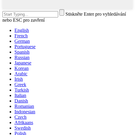
Stiskněte Enter pro vyhledávání
nebo ESC pro zavření
English
French
German
Portuguese
Spanish
Russian
Japanese
Korean
Arabic
Irish
Greek
Turkish
Italian
Danish
Romanian
Indonesian
Czech
Afrikaans
Swedish
Polish