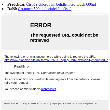
Předchozí:
Čistič s chlórovým bělidlem Go-touch 600ml
Další:
Go-touch 500ml dezinfekční čistič