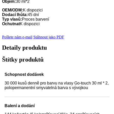
Objem:
30 ml*2
OEM/ODM:
K dispozici
Dodací lhůta:
45 dní
Typ vlasů:
Proces barvení
Ochutnat
K dispozici
Pošlete nám e-mail
Stáhnout jako PDF
Detaily produktu
Štítky produktů
Schopnost dodávek
30 000 kusů denně pro barvu na vlasy Go-touch 30 ml * 2,
polopermanentní smyvatelná barva s vývojkou
Balení a dodání