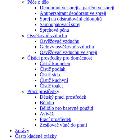
Péče o tělo
Deodorant ve spreji a parfém ve spreji
Antiperspirant deodorant ve spreji
Sprej na odstraňování chloupků
Samoopalovací sprej
Sprchová pěna
Osvěžovač vzduchu
Osvěžovač vzduchu
Gelový osvěžovač vzduchu
Osvěžovač vzduchu ve spreji
Čisticí prostředky pro domácnost
Čistič koupelen
Čistič podlah
Čistič skla
Čistič kuchyní
Čistič toalet
Prací prostředky
Dětský prací prostředek
Bělidlo
Bělidlo pro barevné použití
Aviváž
Prací prostředek
Zesilovač vůně do praní
Zprávy
Často kladené otázky