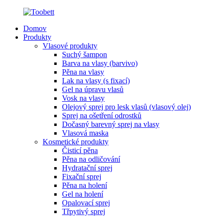
Domov
Produkty
Vlasové produkty
Suchý šampon
Barva na vlasy (barvivo)
Pěna na vlasy
Lak na vlasy (s fixací)
Gel na úpravu vlasů
Vosk na vlasy
Olejový sprej pro lesk vlasů (vlasový olej)
Sprej na ošetření odrostků
Dočasný barevný sprej na vlasy
Vlasová maska
Kosmetické produkty
Čisticí pěna
Pěna na odličování
Hydratační sprej
Fixační sprej
Pěna na holení
Gel na holení
Opalovací sprej
Třpytivý sprej