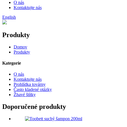
O nás
Kontaktujte nás
English
Produkty
Domov
Produkty
Kategorie
O nás
Kontaktujte nás
Prohlídka továrny
Často kladené otázky
Žhavé štítky
Doporučené produkty