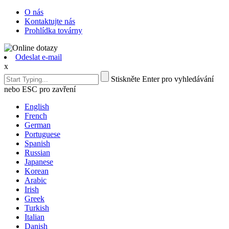
O nás
Kontaktujte nás
Prohlídka továrny
Odeslat e-mail
x
Stiskněte Enter pro vyhledávání
nebo ESC pro zavření
English
French
German
Portuguese
Spanish
Russian
Japanese
Korean
Arabic
Irish
Greek
Turkish
Italian
Danish