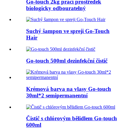
Go-touch 2kg prací prostředek
biologicky odbouratelný
Suchý šampon ve spreji Go-Touch
Hair
Go-touch 500ml dezinfekční čistič
Krémová barva na vlasy Go-touch
30ml*2 semipermanentní
Čistič s chlórovým bělidlem Go-touch
600ml