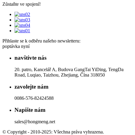
Zůstaňte ve spojení!
Přihlaste se k odběru našeho newsletteru:
poptávka nyní
navštivte nás
20. patro, Kancelář A, Budova GangTai YiDing, TengDa
Road, Luqiao, Taizhou, Zhejiang, Čína 318050
zavolejte nám
0086-576-82424588
Napište nám
sales@hongmeng.net
© Copyright - 2010-2025: Všechna práva vyhrazena.