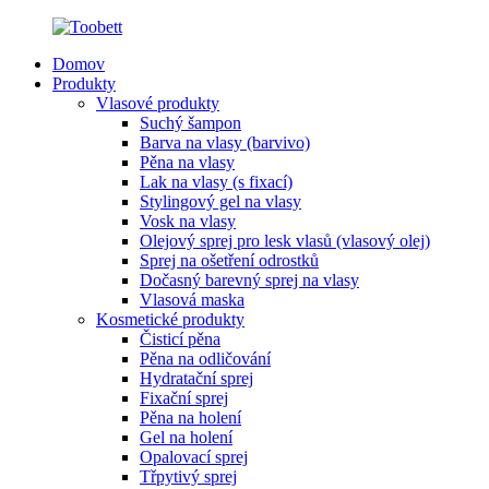
Domov
Produkty
Vlasové produkty
Suchý šampon
Barva na vlasy (barvivo)
Pěna na vlasy
Lak na vlasy (s fixací)
Stylingový gel na vlasy
Vosk na vlasy
Olejový sprej pro lesk vlasů (vlasový olej)
Sprej na ošetření odrostků
Dočasný barevný sprej na vlasy
Vlasová maska
Kosmetické produkty
Čisticí pěna
Pěna na odličování
Hydratační sprej
Fixační sprej
Pěna na holení
Gel na holení
Opalovací sprej
Třpytivý sprej