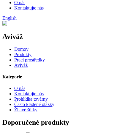
O nás
Kontaktujte nás
English
Aviváž
Domov
Produkty
Prací prostředky
Aviváž
Kategorie
O nás
Kontaktujte nás
Prohlídka továrny
Často kladené otázky
Žhavé štítky
Doporučené produkty