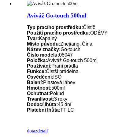
Aviváž Go-touch 500ml
Typ pracího prostředku:
Čistič
Použití pracího prostředku:
ODĚVY
Tvar:
Kapalný
Místo původu:
Zhejiang, Čína
Název značky:
Go-touch
Číslo modelu:
08047
Položka:
Aviváž Go-touch 500ml
Používání:
Praní prádla
Funkce:
Čistší prádelna
Osvědčení:
ISO
Balení:
Plastová láhev
Hmotnost:
500ml
Ochutnat:
Pokud
Trvanlivost:
3 roky
Dodací lhůta:
45 dní
Platební lhůta:
TT LC
dotaz
detail