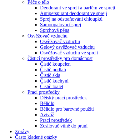
Péče o tělo
Deodorant ve spreji a parfém ve spreji
Antiperspirant deodorant ve spreji
Sprej na odstraňování chloupků
Samoopalovací sprej
Sprchová pěna
Osvěžovač vzduchu
Osvěžovač vzduchu
Gelový osvěžovač vzduchu
Osvěžovač vzduchu ve spreji
Čisticí prostředky pro domácnost
Čistič koupelen
Čistič podlah
Čistič skla
Čistič kuchyní
Čistič toalet
Prací prostředky
Dětský prací prostředek
Bělidlo
Bělidlo pro barevné použití
Aviváž
Prací prostředek
Zesilovač vůně do praní
Zprávy
Často kladené otázky