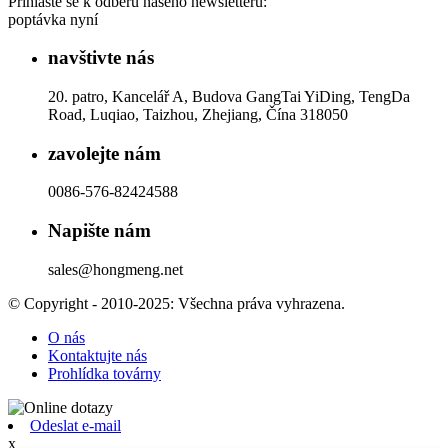
Přihlaste se k odběru našeho newsletteru:
poptávka nyní
navštivte nás
20. patro, Kancelář A, Budova GangTai YiDing, TengDa
Road, Luqiao, Taizhou, Zhejiang, Čína 318050
zavolejte nám
0086-576-82424588
Napište nám
sales@hongmeng.net
© Copyright - 2010-2025: Všechna práva vyhrazena.
O nás
Kontaktujte nás
Prohlídka továrny
Odeslat e-mail
x