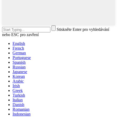
Stiskněte Enter pro vyhledávání
nebo ESC pro zavření
English
French
German
Portuguese
Spanish
Russian
Japanese
Korean
Arabic
Irish
Greek
Turkish
Italian
Danish
Romanian
Indonesian