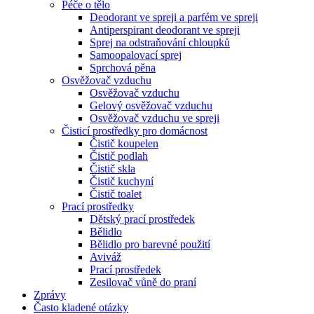
Péče o tělo
Deodorant ve spreji a parfém ve spreji
Antiperspirant deodorant ve spreji
Sprej na odstraňování chloupků
Samoopalovací sprej
Sprchová pěna
Osvěžovač vzduchu
Osvěžovač vzduchu
Gelový osvěžovač vzduchu
Osvěžovač vzduchu ve spreji
Čisticí prostředky pro domácnost
Čistič koupelen
Čistič podlah
Čistič skla
Čistič kuchyní
Čistič toalet
Prací prostředky
Dětský prací prostředek
Bělidlo
Bělidlo pro barevné použití
Aviváž
Prací prostředek
Zesilovač vůně do praní
Zprávy
Často kladené otázky