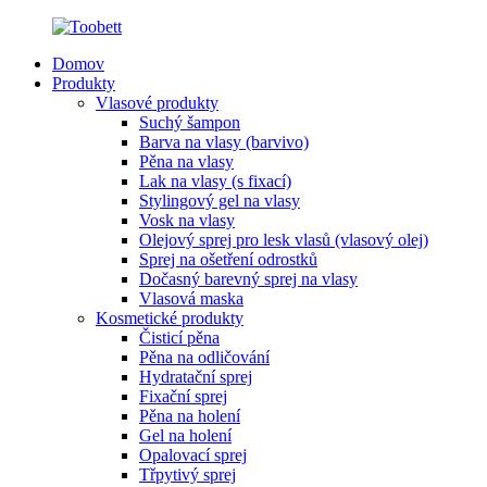
Domov
Produkty
Vlasové produkty
Suchý šampon
Barva na vlasy (barvivo)
Pěna na vlasy
Lak na vlasy (s fixací)
Stylingový gel na vlasy
Vosk na vlasy
Olejový sprej pro lesk vlasů (vlasový olej)
Sprej na ošetření odrostků
Dočasný barevný sprej na vlasy
Vlasová maska
Kosmetické produkty
Čisticí pěna
Pěna na odličování
Hydratační sprej
Fixační sprej
Pěna na holení
Gel na holení
Opalovací sprej
Třpytivý sprej