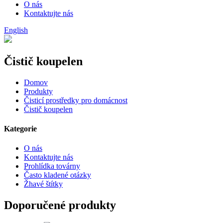
O nás
Kontaktujte nás
English
Čistič koupelen
Domov
Produkty
Čisticí prostředky pro domácnost
Čistič koupelen
Kategorie
O nás
Kontaktujte nás
Prohlídka továrny
Často kladené otázky
Žhavé štítky
Doporučené produkty