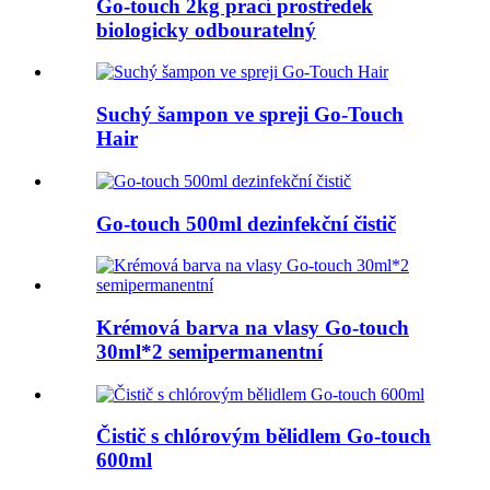
Go-touch 2kg prací prostředek
biologicky odbouratelný
Suchý šampon ve spreji Go-Touch
Hair
Go-touch 500ml dezinfekční čistič
Krémová barva na vlasy Go-touch
30ml*2 semipermanentní
Čistič s chlórovým bělidlem Go-touch
600ml