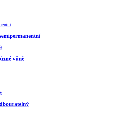
semipermanentní
ůzné vůně
odbouratelný