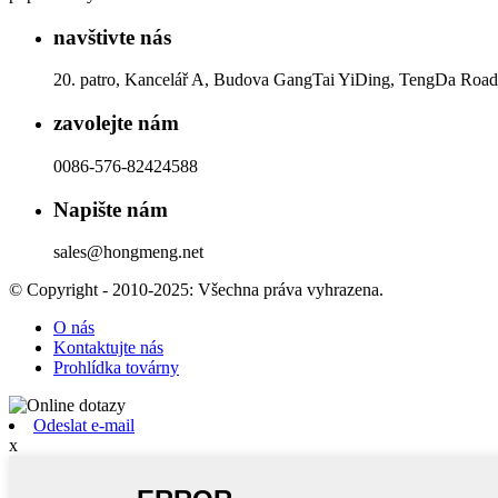
navštivte nás
20. patro, Kancelář A, Budova GangTai YiDing, TengDa Road,
zavolejte nám
0086-576-82424588
Napište nám
sales@hongmeng.net
© Copyright - 2010-2025: Všechna práva vyhrazena.
O nás
Kontaktujte nás
Prohlídka továrny
Odeslat e-mail
x