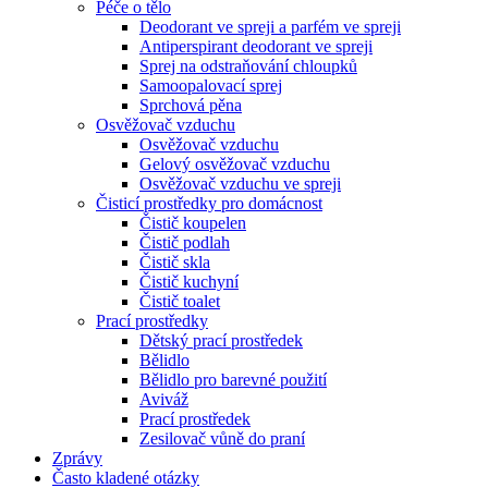
Péče o tělo
Deodorant ve spreji a parfém ve spreji
Antiperspirant deodorant ve spreji
Sprej na odstraňování chloupků
Samoopalovací sprej
Sprchová pěna
Osvěžovač vzduchu
Osvěžovač vzduchu
Gelový osvěžovač vzduchu
Osvěžovač vzduchu ve spreji
Čisticí prostředky pro domácnost
Čistič koupelen
Čistič podlah
Čistič skla
Čistič kuchyní
Čistič toalet
Prací prostředky
Dětský prací prostředek
Bělidlo
Bělidlo pro barevné použití
Aviváž
Prací prostředek
Zesilovač vůně do praní
Zprávy
Často kladené otázky