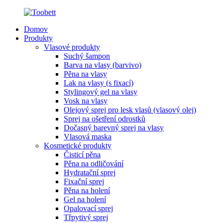
Domov
Produkty
Vlasové produkty
Suchý šampon
Barva na vlasy (barvivo)
Pěna na vlasy
Lak na vlasy (s fixací)
Stylingový gel na vlasy
Vosk na vlasy
Olejový sprej pro lesk vlasů (vlasový olej)
Sprej na ošetření odrostků
Dočasný barevný sprej na vlasy
Vlasová maska
Kosmetické produkty
Čisticí pěna
Pěna na odličování
Hydratační sprej
Fixační sprej
Pěna na holení
Gel na holení
Opalovací sprej
Třpytivý sprej