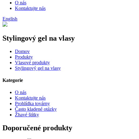
O nás
Kontaktujte nás
English
Stylingový gel na vlasy
Domov
Produkty
Vlasové produkty
Stylingový gel na vlasy
Kategorie
O nás
Kontaktujte nás
Prohlídka továrny
Často kladené otázky
Žhavé štítky
Doporučené produkty