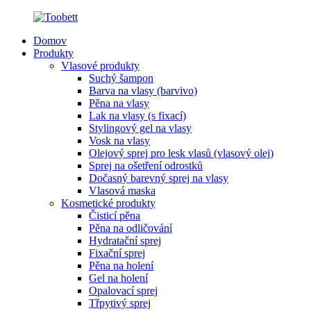
Domov
Produkty
Vlasové produkty
Suchý šampon
Barva na vlasy (barvivo)
Pěna na vlasy
Lak na vlasy (s fixací)
Stylingový gel na vlasy
Vosk na vlasy
Olejový sprej pro lesk vlasů (vlasový olej)
Sprej na ošetření odrostků
Dočasný barevný sprej na vlasy
Vlasová maska
Kosmetické produkty
Čisticí pěna
Pěna na odličování
Hydratační sprej
Fixační sprej
Pěna na holení
Gel na holení
Opalovací sprej
Třpytivý sprej