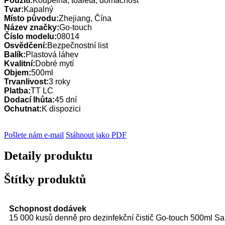
Použití:
Koupelna, toaleta, domácnost
Tvar:
Kapalný
Místo původu:
Zhejiang, Čína
Název značky:
Go-touch
Číslo modelu:
08014
Osvědčení:
Bezpečnostní list
Balík:
Plastová láhev
Kvalitní:
Dobré mytí
Objem:
500ml
Trvanlivost:
3 roky
Platba:
TT LC
Dodací lhůta:
45 dní
Ochutnat:
K dispozici
Pošlete nám e-mail
Stáhnout jako PDF
Detaily produktu
Štítky produktů
Schopnost dodávek
15 000 kusů denně pro dezinfekční čistič Go-touch 500ml San