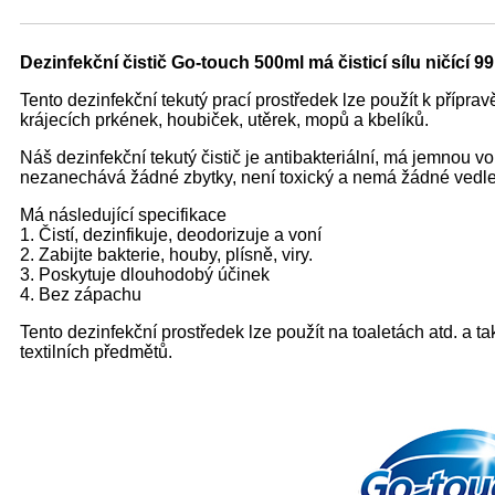
Dezinfekční čistič Go-touch 500ml má čisticí sílu ničící 9
Tento dezinfekční tekutý prací prostředek lze použít k přípra
krájecích prkének, houbiček, utěrek, mopů a kbelíků.
Náš dezinfekční tekutý čistič je antibakteriální, má jemno
nezanechává žádné zbytky, není toxický a nemá žádné vedlej
Má následující specifikace
1. Čistí, dezinfikuje, deodorizuje a voní
2. Zabijte bakterie, houby, plísně, viry.
3. Poskytuje dlouhodobý účinek
4. Bez zápachu
Tento dezinfekční prostředek lze použít na toaletách atd. a t
textilních předmětů.