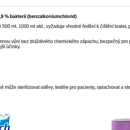
9,9 % bakterií (benzalkoniumchlorid)
vě 500 ml, 1000 ml atd., vyžaduje vhodné ředění k čištění toalet
u vonnou vůni bez dráždivého chemického zápachu, bezpečný pro 
ší účinky.
aké může sterilizovat oděvy, textilie pro pacienty, oplachovat a 