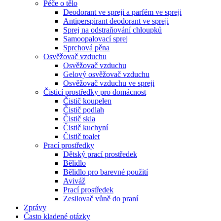
Péče o tělo
Deodorant ve spreji a parfém ve spreji
Antiperspirant deodorant ve spreji
Sprej na odstraňování chloupků
Samoopalovací sprej
Sprchová pěna
Osvěžovač vzduchu
Osvěžovač vzduchu
Gelový osvěžovač vzduchu
Osvěžovač vzduchu ve spreji
Čisticí prostředky pro domácnost
Čistič koupelen
Čistič podlah
Čistič skla
Čistič kuchyní
Čistič toalet
Prací prostředky
Dětský prací prostředek
Bělidlo
Bělidlo pro barevné použití
Aviváž
Prací prostředek
Zesilovač vůně do praní
Zprávy
Často kladené otázky