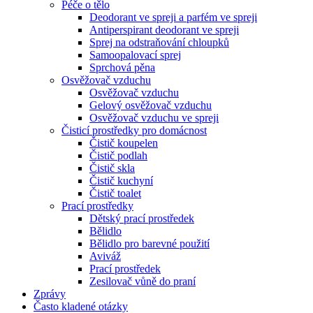
Péče o tělo
Deodorant ve spreji a parfém ve spreji
Antiperspirant deodorant ve spreji
Sprej na odstraňování chloupků
Samoopalovací sprej
Sprchová pěna
Osvěžovač vzduchu
Osvěžovač vzduchu
Gelový osvěžovač vzduchu
Osvěžovač vzduchu ve spreji
Čisticí prostředky pro domácnost
Čistič koupelen
Čistič podlah
Čistič skla
Čistič kuchyní
Čistič toalet
Prací prostředky
Dětský prací prostředek
Bělidlo
Bělidlo pro barevné použití
Aviváž
Prací prostředek
Zesilovač vůně do praní
Zprávy
Často kladené otázky