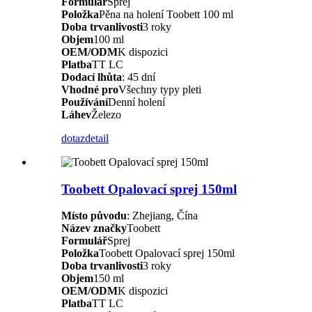
Formulář
Sprej
Položka
Pěna na holení Toobett 100 ml
Doba trvanlivosti
3 roky
Objem
100 ml
OEM/ODM
K dispozici
Platba
TT LC
Dodací lhůta
: 45 dní
Vhodné pro
Všechny typy pleti
Používání
Denní holení
Láhev
Železo
dotaz
detail
Toobett Opalovací sprej 150ml
Místo původu
: Zhejiang, Čína
Název značky
Toobett
Formulář
Sprej
Položka
Toobett Opalovací sprej 150ml
Doba trvanlivosti
3 roky
Objem
150 ml
OEM/ODM
K dispozici
Platba
TT LC