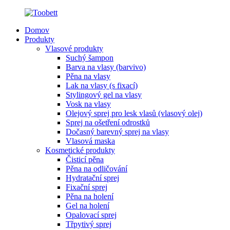
Domov
Produkty
Vlasové produkty
Suchý šampon
Barva na vlasy (barvivo)
Pěna na vlasy
Lak na vlasy (s fixací)
Stylingový gel na vlasy
Vosk na vlasy
Olejový sprej pro lesk vlasů (vlasový olej)
Sprej na ošetření odrostků
Dočasný barevný sprej na vlasy
Vlasová maska
Kosmetické produkty
Čisticí pěna
Pěna na odličování
Hydratační sprej
Fixační sprej
Pěna na holení
Gel na holení
Opalovací sprej
Třpytivý sprej