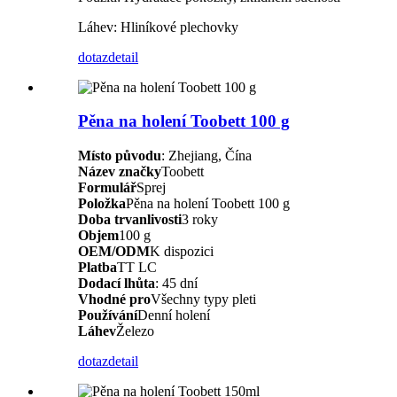
Láhev: Hliníkové plechovky
dotaz
detail
Pěna na holení Toobett 100 g
Místo původu
: Zhejiang, Čína
Název značky
Toobett
Formulář
Sprej
Položka
Pěna na holení Toobett 100 g
Doba trvanlivosti
3 roky
Objem
100 g
OEM/ODM
K dispozici
Platba
TT LC
Dodací lhůta
: 45 dní
Vhodné pro
Všechny typy pleti
Používání
Denní holení
Láhev
Železo
dotaz
detail