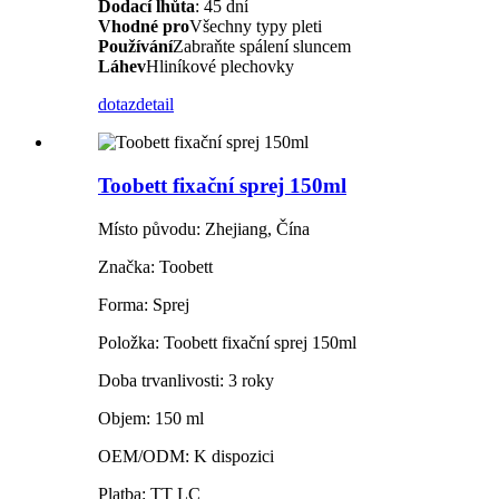
Dodací lhůta
: 45 dní
Vhodné pro
Všechny typy pleti
Používání
Zabraňte spálení sluncem
Láhev
Hliníkové plechovky
dotaz
detail
Toobett fixační sprej 150ml
Místo původu: Zhejiang, Čína
Značka: Toobett
Forma: Sprej
Položka: Toobett fixační sprej 150ml
Doba trvanlivosti: 3 roky
Objem: 150 ml
OEM/ODM: K dispozici
Platba: TT LC