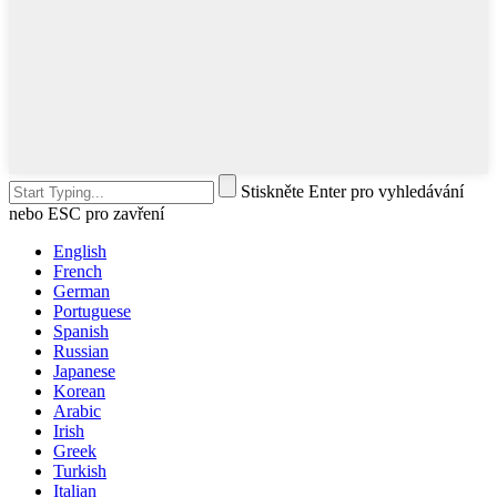
Stiskněte Enter pro vyhledávání
nebo ESC pro zavření
English
French
German
Portuguese
Spanish
Russian
Japanese
Korean
Arabic
Irish
Greek
Turkish
Italian