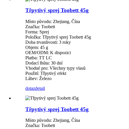
Třpytivý sprej Toobett 45g
Místo původu: Zhejiang, Čína
Značka: Toobett
Forma: Sprej
Položka: Třpytivý sprej Toobett 45g
Doba trvanlivosti: 3 roky
Objem: 45 g
OEM/ODM: K dispozici
Platba: TT LC
Dodací lhůta: 30 dní
Vhodné pro: Všechny typy vlasů
Použití: Třpytivý efekt
Láhev: Železo
dotaz
detail
Třpytivý sprej Toobett 45g
Místo původu: Zhejiang, Čína
Značka: Toobett