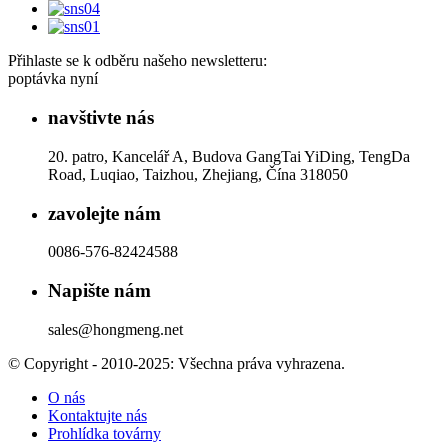
Přihlaste se k odběru našeho newsletteru:
poptávka nyní
navštivte nás
20. patro, Kancelář A, Budova GangTai YiDing, TengDa
Road, Luqiao, Taizhou, Zhejiang, Čína 318050
zavolejte nám
0086-576-82424588
Napište nám
sales@hongmeng.net
© Copyright - 2010-2025: Všechna práva vyhrazena.
O nás
Kontaktujte nás
Prohlídka továrny