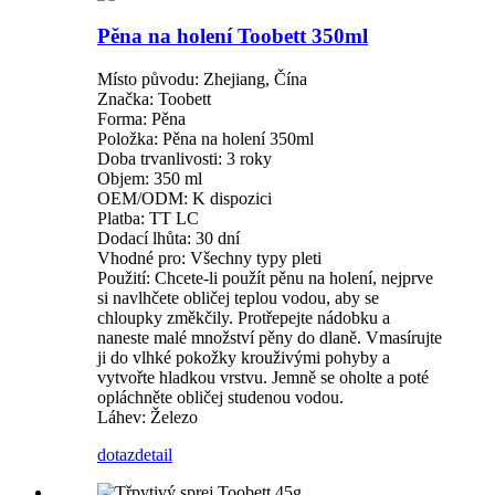
Pěna na holení Toobett 350ml
Místo původu: Zhejiang, Čína
Značka: Toobett
Forma: Pěna
Položka: Pěna na holení 350ml
Doba trvanlivosti: 3 roky
Objem: 350 ml
OEM/ODM: K dispozici
Platba: TT LC
Dodací lhůta: 30 dní
Vhodné pro: Všechny typy pleti
Použití: Chcete-li použít pěnu na holení, nejprve
si navlhčete obličej teplou vodou, aby se
chloupky změkčily. Protřepejte nádobku a
naneste malé množství pěny do dlaně. Vmasírujte
ji do vlhké pokožky krouživými pohyby a
vytvořte hladkou vrstvu. Jemně se oholte a poté
opláchněte obličej studenou vodou.
Láhev: Železo
dotaz
detail