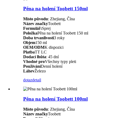
Pěna na holení Toobett 150ml
Místo původu
: Zhejiang, Čína
Název značky
Toobett
Formulář:
Sprej
Položka
Pěna na holení Toobett 150 ml
Doba trvanlivosti
3 roky
Objem
150 ml
OEM/ODM
K dispozici
Platba
TT LC
Dodací lhůta
: 45 dní
Vhodné pro
Všechny typy pleti
Používání
Denní holení
Láhev
Železo
dotaz
detail
Pěna na holení Toobett 100ml
Místo původu
: Zhejiang, Čína
Název značky
Toobett