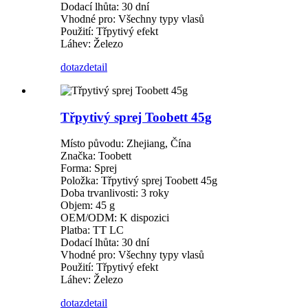
Dodací lhůta: 30 dní
Vhodné pro: Všechny typy vlasů
Použití: Třpytivý efekt
Láhev: Železo
dotaz
detail
Třpytivý sprej Toobett 45g
Místo původu: Zhejiang, Čína
Značka: Toobett
Forma: Sprej
Položka: Třpytivý sprej Toobett 45g
Doba trvanlivosti: 3 roky
Objem: 45 g
OEM/ODM: K dispozici
Platba: TT LC
Dodací lhůta: 30 dní
Vhodné pro: Všechny typy vlasů
Použití: Třpytivý efekt
Láhev: Železo
dotaz
detail