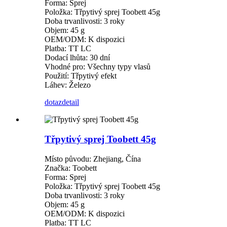
Forma: Sprej
Položka: Třpytivý sprej Toobett 45g
Doba trvanlivosti: 3 roky
Objem: 45 g
OEM/ODM: K dispozici
Platba: TT LC
Dodací lhůta: 30 dní
Vhodné pro: Všechny typy vlasů
Použití: Třpytivý efekt
Láhev: Železo
dotaz
detail
Třpytivý sprej Toobett 45g
Místo původu: Zhejiang, Čína
Značka: Toobett
Forma: Sprej
Položka: Třpytivý sprej Toobett 45g
Doba trvanlivosti: 3 roky
Objem: 45 g
OEM/ODM: K dispozici
Platba: TT LC