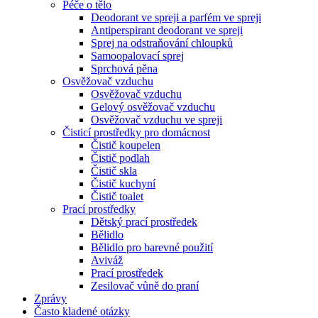
Péče o tělo
Deodorant ve spreji a parfém ve spreji
Antiperspirant deodorant ve spreji
Sprej na odstraňování chloupků
Samoopalovací sprej
Sprchová pěna
Osvěžovač vzduchu
Osvěžovač vzduchu
Gelový osvěžovač vzduchu
Osvěžovač vzduchu ve spreji
Čisticí prostředky pro domácnost
Čistič koupelen
Čistič podlah
Čistič skla
Čistič kuchyní
Čistič toalet
Prací prostředky
Dětský prací prostředek
Bělidlo
Bělidlo pro barevné použití
Aviváž
Prací prostředek
Zesilovač vůně do praní
Zprávy
Často kladené otázky