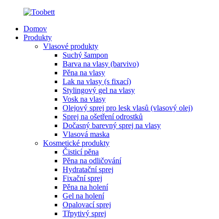
Domov
Produkty
Vlasové produkty
Suchý šampon
Barva na vlasy (barvivo)
Pěna na vlasy
Lak na vlasy (s fixací)
Stylingový gel na vlasy
Vosk na vlasy
Olejový sprej pro lesk vlasů (vlasový olej)
Sprej na ošetření odrostků
Dočasný barevný sprej na vlasy
Vlasová maska
Kosmetické produkty
Čisticí pěna
Pěna na odličování
Hydratační sprej
Fixační sprej
Pěna na holení
Gel na holení
Opalovací sprej
Třpytivý sprej