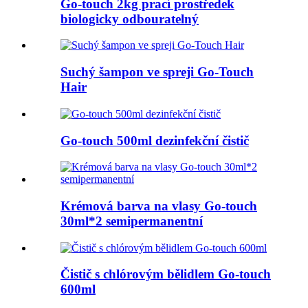
Go-touch 2kg prací prostředek
biologicky odbouratelný
Suchý šampon ve spreji Go-Touch
Hair
Go-touch 500ml dezinfekční čistič
Krémová barva na vlasy Go-touch
30ml*2 semipermanentní
Čistič s chlórovým bělidlem Go-touch
600ml