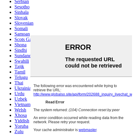
Serbian
Sesotho
Sinhala
Slovak
Slovenian
Somali
Samoan
Scots Gaelic
Shona
Sindhi
Sundanese
Swahili
Tajik
Tamil
Telugu
Thai
Ukrainian
Urdu
Uzbek
Vietnamese
Welsh
Xhosa
Yiddish
Yoruba
Zulu