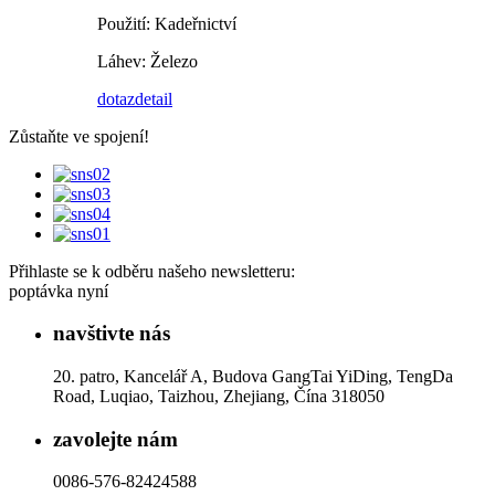
Použití: Kadeřnictví
Láhev: Železo
dotaz
detail
Zůstaňte ve spojení!
Přihlaste se k odběru našeho newsletteru:
poptávka nyní
navštivte nás
20. patro, Kancelář A, Budova GangTai YiDing, TengDa
Road, Luqiao, Taizhou, Zhejiang, Čína 318050
zavolejte nám
0086-576-82424588