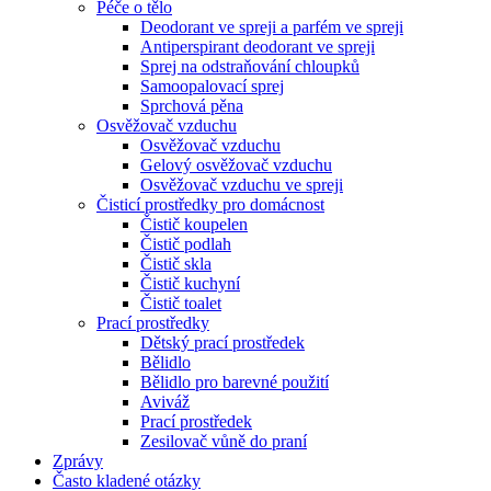
Péče o tělo
Deodorant ve spreji a parfém ve spreji
Antiperspirant deodorant ve spreji
Sprej na odstraňování chloupků
Samoopalovací sprej
Sprchová pěna
Osvěžovač vzduchu
Osvěžovač vzduchu
Gelový osvěžovač vzduchu
Osvěžovač vzduchu ve spreji
Čisticí prostředky pro domácnost
Čistič koupelen
Čistič podlah
Čistič skla
Čistič kuchyní
Čistič toalet
Prací prostředky
Dětský prací prostředek
Bělidlo
Bělidlo pro barevné použití
Aviváž
Prací prostředek
Zesilovač vůně do praní
Zprávy
Často kladené otázky