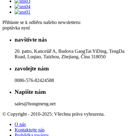
Přihlaste se k odběru našeho newsletteru:
poptávka nyní
navštivte nás
20. patro, Kancelář A, Budova GangTai YiDing, TengDa
Road, Luqiao, Taizhou, Zhejiang, Čína 318050
zavolejte nám
0086-576-82424588
Napište nám
sales@hongmeng.net
© Copyright - 2010-2025: Všechna práva vyhrazena.
O nás
Kontaktujte nás
Prohlídka továrny