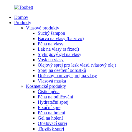
Domov
Produkty
Vlasové produkty
Suchý šampon
Barva na vlasy (barvivo)
Pěna na vlasy
Lak na vlasy (s fixací)
Stylingový gel na vlasy
Vosk na vlasy
Olejový sprej pro lesk vlasů (vlasový olej)
Sprej na ošetření odrostků
Dočasný barevný sprej na vlasy
Vlasová maska
Kosmetické produkty
Čisticí pěna
Pěna na odličování
Hydratační sprej
Fixační sprej
Pěna na holení
Gel na holení
Opalovací sprej
Třpytivý sprej