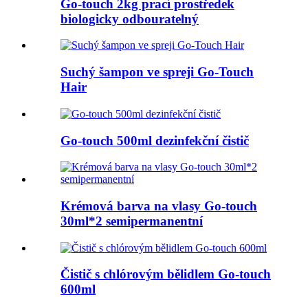
Go-touch 2kg prací prostředek
biologicky odbouratelný
Suchý šampon ve spreji Go-Touch
Hair
Go-touch 500ml dezinfekční čistič
Krémová barva na vlasy Go-touch
30ml*2 semipermanentní
Čistič s chlórovým bělidlem Go-touch
600ml