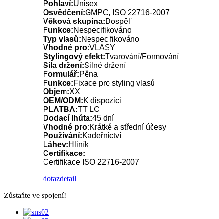
Pohlaví:
Unisex
Osvědčení:
GMPC, ISO 22716-2007
Věková skupina:
Dospělí
Funkce:
Nespecifikováno
Typ vlasů:
Nespecifikováno
Vhodné pro:
VLASY
Stylingový efekt:
Tvarování/Formování
Síla držení:
Silné držení
Formulář:
Pěna
Funkce:
Fixace pro styling vlasů
Objem:
XX
OEM/ODM:
K dispozici
PLATBA:
TT LC
Dodací lhůta:
45 dní
Vhodné pro:
Krátké a střední účesy
Používání:
Kadeřnictví
Láhev:
Hliník
Certifikace:
Certifikace ISO 22716-2007
dotaz
detail
Zůstaňte ve spojení!