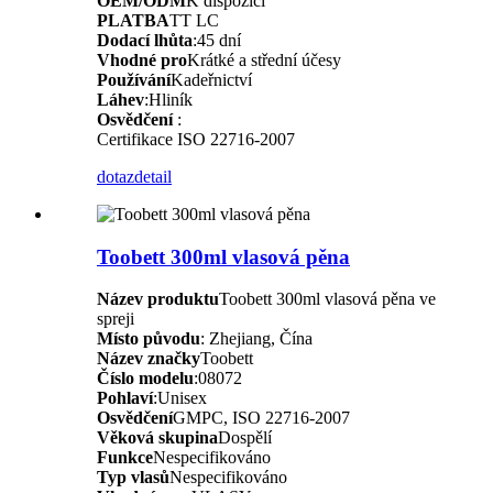
OEM/ODM
K dispozici
PLATBA
TT LC
Dodací lhůta
:45 dní
Vhodné pro
Krátké a střední účesy
Používání
Kadeřnictví
Láhev
:Hliník
Osvědčení
:
Certifikace ISO 22716-2007
dotaz
detail
Toobett 300ml vlasová pěna
Název produktu
Toobett 300ml vlasová pěna ve
spreji
Místo původu
: Zhejiang, Čína
Název značky
Toobett
Číslo modelu
:08072
Pohlaví
:Unisex
Osvědčení
GMPC, ISO 22716-2007
Věková skupina
Dospělí
Funkce
Nespecifikováno
Typ vlasů
Nespecifikováno