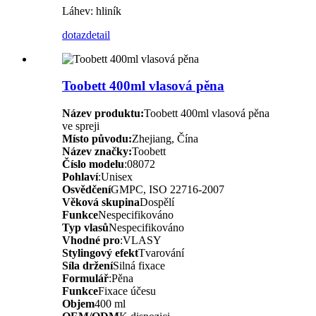
Láhev: hliník
dotaz
detail
Toobett 400ml vlasová pěna
Název produktu:
Toobett 400ml vlasová pěna
ve spreji
Místo původu:
Zhejiang, Čína
Název značky:
Toobett
Číslo modelu
:08072
Pohlaví
:Unisex
Osvědčení
GMPC, ISO 22716-2007
Věková skupina
Dospělí
Funkce
Nespecifikováno
Typ vlasů
Nespecifikováno
Vhodné pro
:VLASY
Stylingový efekt
Tvarování
Síla držení
Silná fixace
Formulář
:Pěna
Funkce
Fixace účesu
Objem
400 ml