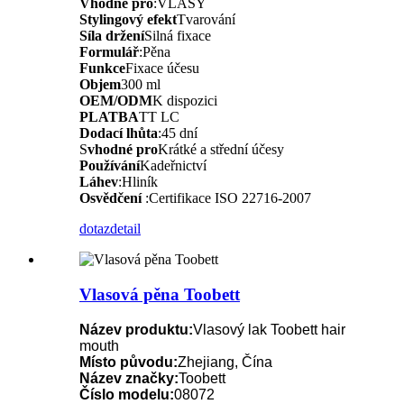
Vhodné pro
:VLASY
Stylingový efekt
Tvarování
Síla držení
Silná fixace
Formulář
:Pěna
Funkce
Fixace účesu
Objem
300 ml
OEM/ODM
K dispozici
PLATBA
TT LC
Dodací lhůta
:45 dní
S
vhodné pro
Krátké a střední účesy
Používání
Kadeřnictví
Láhev
:Hliník
Osvědčení
:
Certifikace ISO 22716-2007
dotaz
detail
Vlasová pěna Toobett
Název produktu:
Vlasový lak Toobett hair
mouth
Místo původu:
Zhejiang, Čína
Název značky:
Toobett
Číslo modelu:
08072