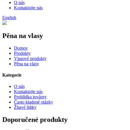
O nás
Kontaktujte nás
English
Pěna na vlasy
Domov
Produkty
Vlasové produkty
Pěna na vlasy
Kategorie
O nás
Kontaktujte nás
Prohlídka továrny
Často kladené otázky
Žhavé štítky
Doporučené produkty