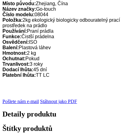
Místo původu:
Zhejiang, Čína
Název značky:
Go-touch
Číslo modelu:
08044
Položka:
2kg ekologický biologicky odbouratelný prací
prostředek na prádlo
Používání:
Praní prádla
Funkce:
Čistší prádelna
Osvědčení:
ISO
Balení:
Plastová láhev
Hmotnost:
2 kg
Ochutnat:
Pokud
Trvanlivost:
3 roky
Dodací lhůta:
45 dní
Platební lhůta:
TT LC
Pošlete nám e-mail
Stáhnout jako PDF
Detaily produktu
Štítky produktů