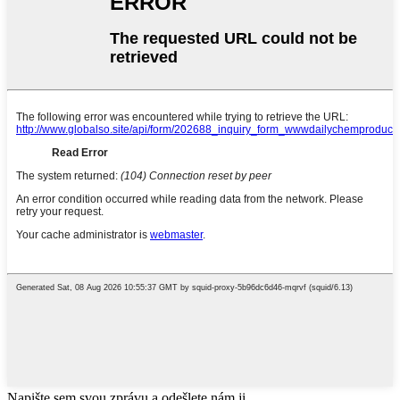
Napište sem svou zprávu a odešlete nám ji