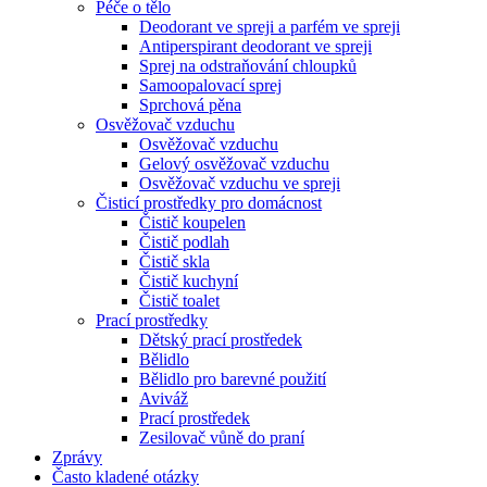
Péče o tělo
Deodorant ve spreji a parfém ve spreji
Antiperspirant deodorant ve spreji
Sprej na odstraňování chloupků
Samoopalovací sprej
Sprchová pěna
Osvěžovač vzduchu
Osvěžovač vzduchu
Gelový osvěžovač vzduchu
Osvěžovač vzduchu ve spreji
Čisticí prostředky pro domácnost
Čistič koupelen
Čistič podlah
Čistič skla
Čistič kuchyní
Čistič toalet
Prací prostředky
Dětský prací prostředek
Bělidlo
Bělidlo pro barevné použití
Aviváž
Prací prostředek
Zesilovač vůně do praní
Zprávy
Často kladené otázky