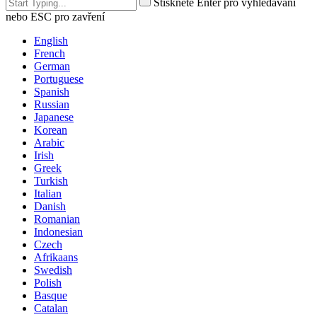
Stiskněte Enter pro vyhledávání
nebo ESC pro zavření
English
French
German
Portuguese
Spanish
Russian
Japanese
Korean
Arabic
Irish
Greek
Turkish
Italian
Danish
Romanian
Indonesian
Czech
Afrikaans
Swedish
Polish
Basque
Catalan