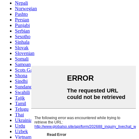
Nepali
Norwegian
Pashto
Persian
Punjabi
Serbian
Sesotho
Sinhala
Slovak
Slovenian
Somali
Samoan
Scots Gaelic
Shona
Sindhi
Sundanese
Swahili
Tajik
Tamil
Telugu
Thai
Ukrainian
Urdu
Uzbek
Vietnamese