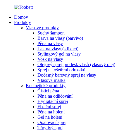
Domov
Produkty
Vlasové produkty
Suchý šampon
Barva na vlasy (barvivo)
Pěna na vlasy
Lak na vlasy (s fixací)
Stylingový gel na vlasy
Vosk na vlasy
Olejový sprej pro lesk vlasů (vlasový olej)
Sprej na ošetření odrostků
Dočasný barevný sprej na vlasy
Vlasová maska
Kosmetické produkty
Čisticí pěna
Pěna na odličování
Hydratační sprej
Fixační sprej
Pěna na holení
Gel na holení
Opalovací sprej
Třpytivý sprej