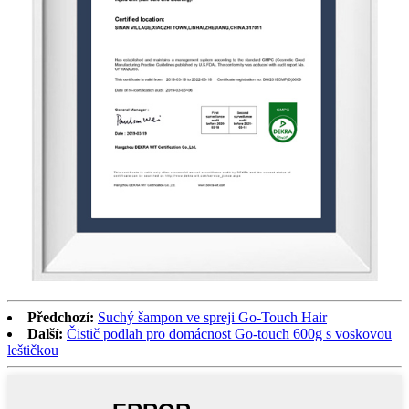
Předchozí:
Suchý šampon ve spreji Go-Touch Hair
Další:
Čistič podlah pro domácnost Go-touch 600g s voskovou
leštičkou