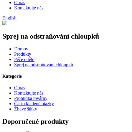
O nás
Kontaktujte nás
English
Sprej na odstraňování chloupků
Domov
Produkty
Péče o tělo
Sprej na odstraňování chloupků
Kategorie
O nás
Kontaktujte nás
Prohlídka továrny
Často kladené otázky
Žhavé štítky
Doporučené produkty