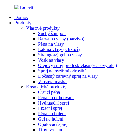
Domov
Produkty
Vlasové produkty
Suchý šampon
Barva na vlasy (barvivo)
Pěna na vlasy
Lak na vlasy (s fixací)
Stylingový gel na vlasy
Vosk na vlasy
Olejový sprej pro lesk vlasů (vlasový olej)
Sprej na ošetření odrostků
Dočasný barevný sprej na vlasy
Vlasová maska
Kosmetické produkty
Čisticí pěna
Pěna na odličování
Hydratační sprej
Fixační sprej
Pěna na holení
Gel na holení
Opalovací sprej
Třpytivý sprej