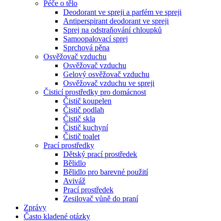
Péče o tělo
Deodorant ve spreji a parfém ve spreji
Antiperspirant deodorant ve spreji
Sprej na odstraňování chloupků
Samoopalovací sprej
Sprchová pěna
Osvěžovač vzduchu
Osvěžovač vzduchu
Gelový osvěžovač vzduchu
Osvěžovač vzduchu ve spreji
Čisticí prostředky pro domácnost
Čistič koupelen
Čistič podlah
Čistič skla
Čistič kuchyní
Čistič toalet
Prací prostředky
Dětský prací prostředek
Bělidlo
Bělidlo pro barevné použití
Aviváž
Prací prostředek
Zesilovač vůně do praní
Zprávy
Často kladené otázky