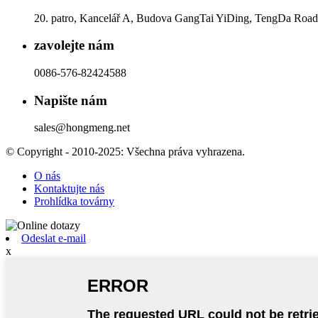
20. patro, Kancelář A, Budova GangTai YiDing, TengDa Road,
zavolejte nám
0086-576-82424588
Napište nám
sales@hongmeng.net
© Copyright - 2010-2025: Všechna práva vyhrazena.
O nás
Kontaktujte nás
Prohlídka továrny
Odeslat e-mail
x