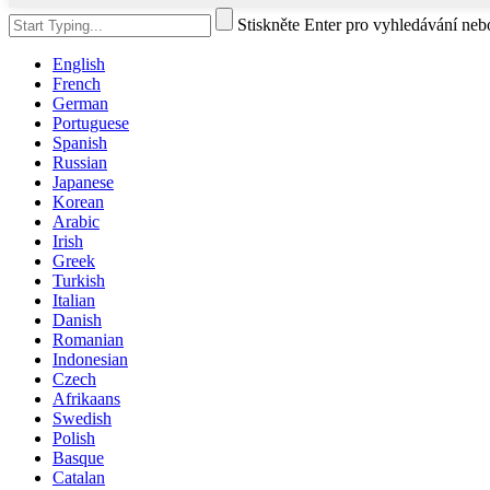
Stiskněte Enter pro vyhledávání ne
English
French
German
Portuguese
Spanish
Russian
Japanese
Korean
Arabic
Irish
Greek
Turkish
Italian
Danish
Romanian
Indonesian
Czech
Afrikaans
Swedish
Polish
Basque
Catalan