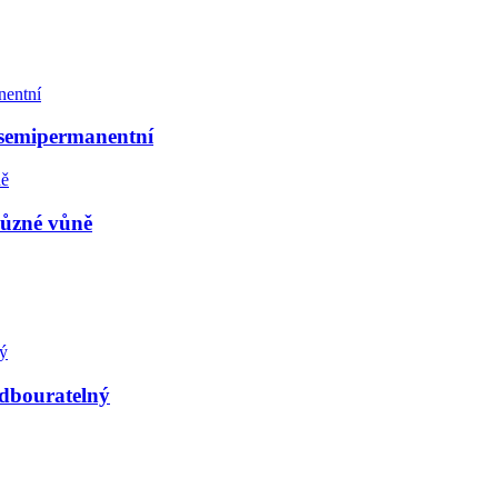
semipermanentní
ůzné vůně
odbouratelný