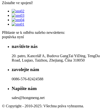
Zůstaňte ve spojení!
Přihlaste se k odběru našeho newsletteru:
poptávka nyní
navštivte nás
20. patro, Kancelář A, Budova GangTai YiDing, TengDa
Road, Luqiao, Taizhou, Zhejiang, Čína 318050
zavolejte nám
0086-576-82424588
Napište nám
sales@hongmeng.net
© Copyright - 2010-2025: Všechna práva vyhrazena.