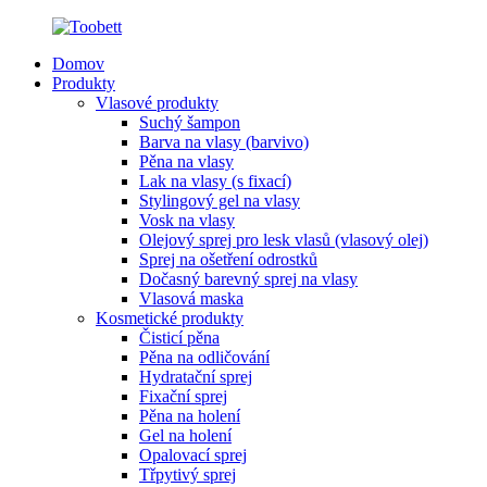
Domov
Produkty
Vlasové produkty
Suchý šampon
Barva na vlasy (barvivo)
Pěna na vlasy
Lak na vlasy (s fixací)
Stylingový gel na vlasy
Vosk na vlasy
Olejový sprej pro lesk vlasů (vlasový olej)
Sprej na ošetření odrostků
Dočasný barevný sprej na vlasy
Vlasová maska
Kosmetické produkty
Čisticí pěna
Pěna na odličování
Hydratační sprej
Fixační sprej
Pěna na holení
Gel na holení
Opalovací sprej
Třpytivý sprej