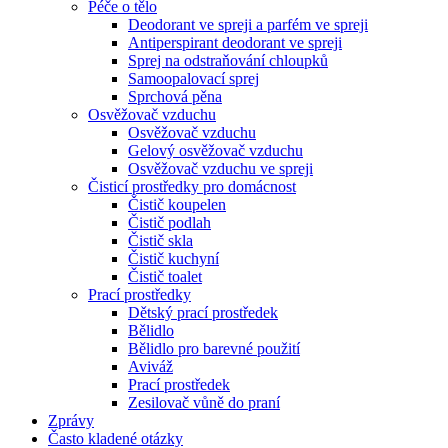
Péče o tělo
Deodorant ve spreji a parfém ve spreji
Antiperspirant deodorant ve spreji
Sprej na odstraňování chloupků
Samoopalovací sprej
Sprchová pěna
Osvěžovač vzduchu
Osvěžovač vzduchu
Gelový osvěžovač vzduchu
Osvěžovač vzduchu ve spreji
Čisticí prostředky pro domácnost
Čistič koupelen
Čistič podlah
Čistič skla
Čistič kuchyní
Čistič toalet
Prací prostředky
Dětský prací prostředek
Bělidlo
Bělidlo pro barevné použití
Aviváž
Prací prostředek
Zesilovač vůně do praní
Zprávy
Často kladené otázky