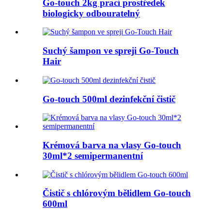
Go-touch 2kg prací prostředek
biologicky odbouratelný
Suchý šampon ve spreji Go-Touch
Hair
Go-touch 500ml dezinfekční čistič
Krémová barva na vlasy Go-touch
30ml*2 semipermanentní
Čistič s chlórovým bělidlem Go-touch
600ml