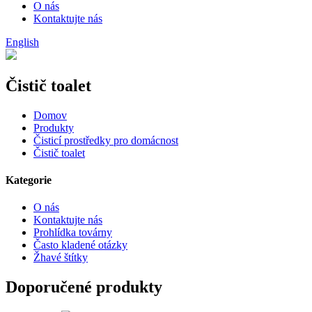
O nás
Kontaktujte nás
English
Čistič toalet
Domov
Produkty
Čisticí prostředky pro domácnost
Čistič toalet
Kategorie
O nás
Kontaktujte nás
Prohlídka továrny
Často kladené otázky
Žhavé štítky
Doporučené produkty