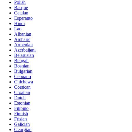
Polish
Basque
Catalan
Esperanto
Hindi
Lao
Albanian
Amharic
Armenian
Azerbaijani
Belarusian
Bengali
Bosnian
Bulgarian
Cebuano
Chichewa
Corsican
Croatian
Dutch
Estonian
Filipino
Finnish
Frisian
Galician
Georgian