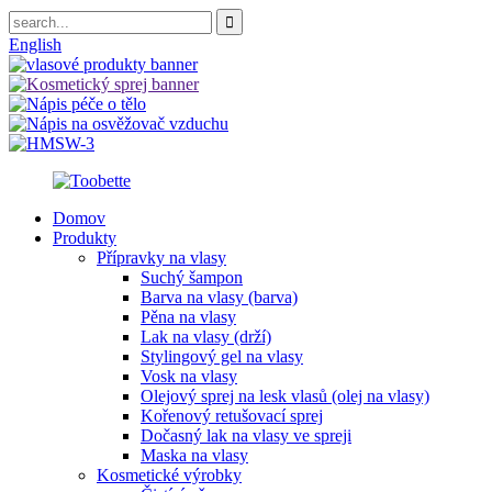
English
Domov
Produkty
Přípravky na vlasy
Suchý šampon
Barva na vlasy (barva)
Pěna na vlasy
Lak na vlasy (drží)
Stylingový gel na vlasy
Vosk na vlasy
Olejový sprej na lesk vlasů (olej na vlasy)
Kořenový retušovací sprej
Dočasný lak na vlasy ve spreji
Maska na vlasy
Kosmetické výrobky