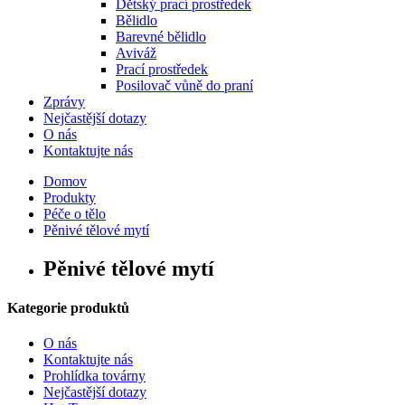
Dětský prací prostředek
Bělidlo
Barevné bělidlo
Aviváž
Prací prostředek
Posilovač vůně do praní
Zprávy
Nejčastější dotazy
O nás
Kontaktujte nás
Domov
Produkty
Péče o tělo
Pěnivé tělové mytí
Pěnivé tělové mytí
Kategorie produktů
O nás
Kontaktujte nás
Prohlídka továrny
Nejčastější dotazy