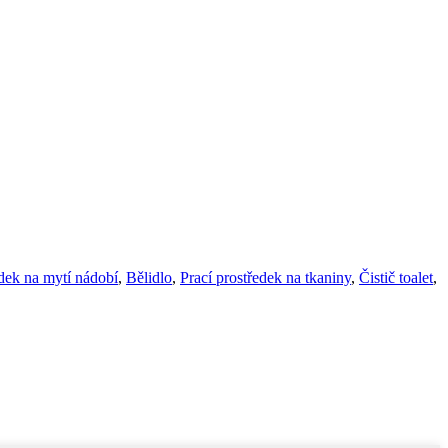
dek na mytí nádobí
,
Bělidlo
,
Prací prostředek na tkaniny
,
Čistič toalet
,