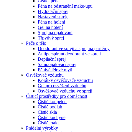
Čistící pěna
Pěna na odstranění make-upu
Hydratační sprej
Nastavení spreje
Pěna na holení
Gel na holení
Sprej na opalování
Třpytivý sprej
Péče o tělo
Deodorant ve spreji a sprej na parfémy
Antiperspirant deodorant ve spreji
Depilační sprej
Samoopalovací sprej
Pěnivé tělové mytí
Osvěžovač vzduchu
Korálky osvěžovače vzduchu
Gel pro osvěžení vzduchu
Osvěžovač vzduchu ve spreji
Čisticí prostředky pro domácnost
Čistič koupelen
Čistič podlah
Čistič skla
Čistič kuchyně
Čistič toalet
Prádelní výrobky