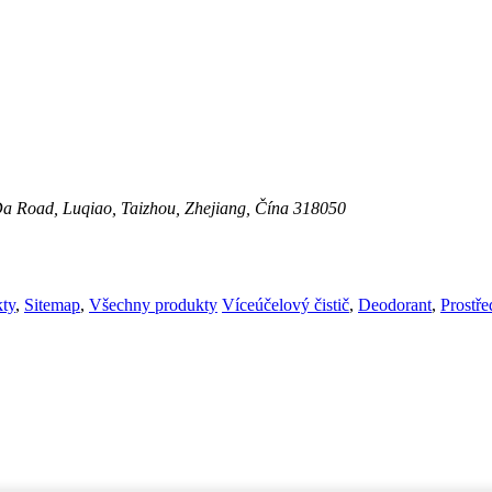
a Road, Luqiao, Taizhou, Zhejiang, Čína 318050
ty
,
Sitemap
,
Všechny produkty
Víceúčelový čistič
,
Deodorant
,
Prostře