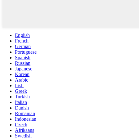
English
French
German
Portuguese
Spanish
Russian
Japanese
Korean
Arabic
Irish
Greek
Turkish
Italian
Danish
Romanian
Indonesian
Czech
Afrikaans
Swedish