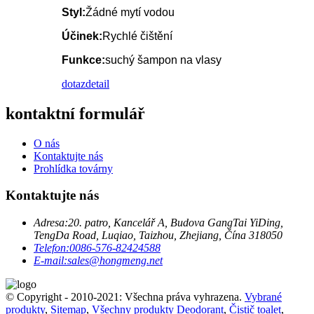
Styl:
Žádné mytí vodou
Účinek:
Rychlé čištění
Funkce:
suchý šampon na vlasy
dotaz
detail
kontaktní formulář
O nás
Kontaktujte nás
Prohlídka továrny
Kontaktujte nás
Adresa:
20. patro, Kancelář A, Budova GangTai YiDing,
TengDa Road, Luqiao, Taizhou, Zhejiang, Čína 318050
Telefon:
0086-576-82424588
E-mail:
sales@hongmeng.net
© Copyright - 2010-2021: Všechna práva vyhrazena.
Vybrané
produkty
,
Sitemap
,
Všechny produkty
Deodorant
,
Čistič toalet
,