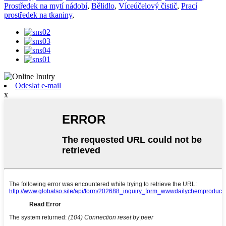
Prostředek na mytí nádobí
,
Bělidlo
,
Víceúčelový čistič
,
Prací
prostředek na tkaniny
,
Odeslat e-mail
x