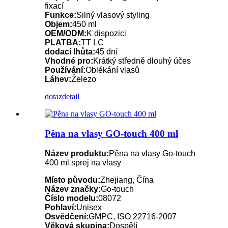
fixací
Funkce:
Silný vlasový styling
Objem:
450 ml
OEM/ODM:
K dispozici
PLATBA:
TT LC
dodací lhůta:
45 dní
Vhodné pro:
Krátký středně dlouhý účes
Používání:
Oblékání vlasů
Láhev:
Železo
dotaz
detail
Pěna na vlasy GO-touch 400 ml
Název produktu:
Pěna na vlasy Go-touch
400 ml sprej na vlasy
Místo původu:
Zhejiang, Čína
Název značky:
Go-touch
Číslo modelu:
08072
Pohlaví:
Unisex
Osvědčení:
GMPC, ISO 22716-2007
Věková skupina:
Dospělí