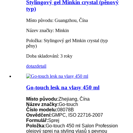
Stylingový gel Minkin crystal (pěnový
typ)
Místo původu: Guangzhou, Čína
Název značky: Minkin
Položka: Stylingový gel Minkin crystal (typ
pěny)
Doba skladování: 3 roky
dotaz
detail
Go-touch lesk na vlasy 450 ml
Místo původu:
Zhejiang, Čína
Název značky:
Go-touch
Číslo modelu:
08078B
Osvědčení:
GMPC, ISO 22716-2007
Formulář:
Sprej
Položka:
Go-touch 450 ml Salon Profession
olejový sprej na styling vlasů s pevnou