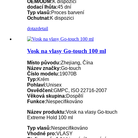
OEM/ODM:
K dispozici
dodací lhůta:
45 dní
Typ vlasů:
Proces barvení
Ochutnat
:K dispozici
dotaz
detail
Vosk na vlasy Go-touch 100 ml
Místo původu:
Zhejiang, Čína
Název značky:
Go-touch
Číslo modelu:
19070B
Typ:
Krém
Pohlaví:
Unisex
Osvědčení:
GMPC, ISO 22716-2007
Věková skupina:
Dospělí
Funkce:
Nespecifikováno
Název produktu:
Vosk na vlasy Go-touch
Extreme Hold 100 ml
Typ vlasů:
Nespecifikováno
Vhodné pro:
VLASY