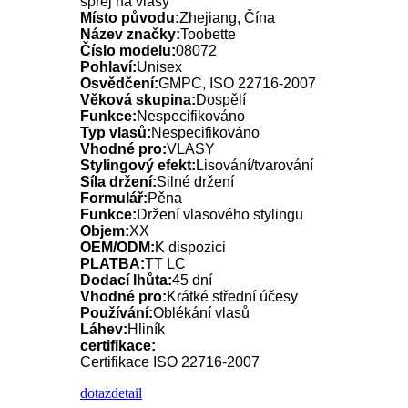
sprej na vlasy
Místo původu:
Zhejiang, Čína
Název značky:
Toobette
Číslo modelu:
08072
Pohlaví:
Unisex
Osvědčení:
GMPC, ISO 22716-2007
Věková skupina:
Dospělí
Funkce:
Nespecifikováno
Typ vlasů:
Nespecifikováno
Vhodné pro:
VLASY
Stylingový efekt:
Lisování/tvarování
Síla držení:
Silné držení
Formulář:
Pěna
Funkce:
Držení vlasového stylingu
Objem:
XX
OEM/ODM:
K dispozici
PLATBA:
TT LC
Dodací lhůta:
45 dní
Vhodné pro:
Krátké střední účesy
Používání:
Oblékání vlasů
Láhev:
Hliník
certifikace:
Certifikace ISO 22716-2007
dotaz
detail