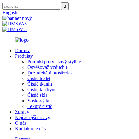
English
Domov
Produkty
Produkt pro vlasový styling
Osvěžovač vzduchu
Dezinfekční prostředek
Čistič toalet
Čistič tkanin
Čistič kuchyně
Čistič skla
Voskový lak
Tekutý čistič
Zprávy
Nejčastější dotazy
O nás
Kontaktujte nás