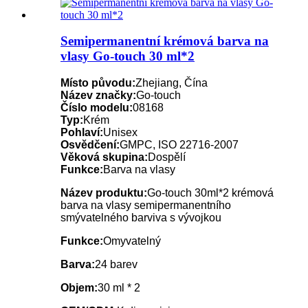
Semipermanentní krémová barva na
vlasy Go-touch 30 ml*2
Místo původu:
Zhejiang, Čína
Název značky:
Go-touch
Číslo modelu:
08168
Typ:
Krém
Pohlaví:
Unisex
Osvědčení:
GMPC, ISO 22716-2007
Věková skupina:
Dospělí
Funkce:
Barva na vlasy
Název produktu:
Go-touch 30ml*2 krémová
barva na vlasy semipermanentního
smývatelného barviva s vývojkou
Funkce:
Omyvatelný
Barva:
24 barev
Objem:
30 ml * 2