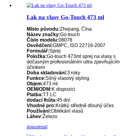
Lak na vlasy Go-Touch 473 ml
Místo původu:
Zhejiang, Čína
Název značky:
Go-touch
Číslo modelu:
08078
Osvědčení:
GMPC, ISO 22716-2007
Formulář:
Sprej
Položka:
Go-touch 473ml sprej na vlasy s
dočasným profesionálním ultra zpevňujícím
účinkem
Doba skladování:
3 roky
Funkce:
Silný vlasový styling
Objem:
473 ml
OEM/ODM:
K dispozici
Platba:
TT LC
dodací lhůta:
45 dní
Vhodné pro:
Krátký středně dlouhý účes
Používání:
Oblékání vlasů
Láhev:
Železo
dotaz
detail