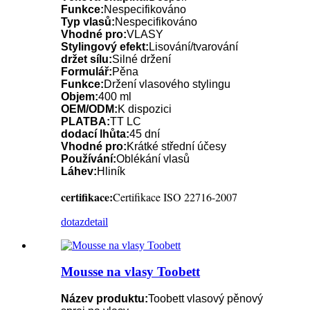
Funkce:
Nespecifikováno
Typ vlasů:
Nespecifikováno
Vhodné pro:
VLASY
Stylingový efekt:
Lisování/tvarování
držet sílu:
Silné držení
Formulář:
Pěna
Funkce:
Držení vlasového stylingu
Objem:
400 ml
OEM/ODM:
K dispozici
PLATBA:
TT LC
dodací lhůta:
45 dní
Vhodné pro:
Krátké střední účesy
Používání:
Oblékání vlasů
Láhev:
Hliník
certifikace:
Certifikace ISO 22716-2007
dotaz
detail
Mousse na vlasy Toobett
Název produktu:
Toobett vlasový pěnový