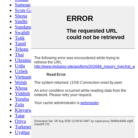
Samoan
Scots Gaelic
Shona
Sindhi
Sundanese
Swahili
Tajik
Tamil
Telugu
Thai
Ukrainian
Urdu
Uzbek
Vietnamese
Welsh
Xhosa
Yiddish
Yoruba
Zulu
Kinyarwanda
Tatar
Oriya
Turkmen
Uyghur