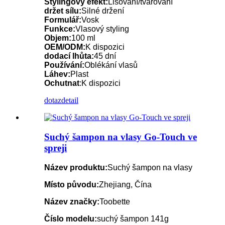
Stylingový efekt:
Lisování/tvarování
držet sílu:
Silné držení
Formulář:
Vosk
Funkce:
Vlasový styling
Objem:
100 ml
OEM/ODM:
K dispozici
dodací lhůta:
45 dní
Používání:
Oblékání vlasů
Láhev:
Plast
Ochutnat
:K dispozici
dotaz
detail
Suchý šampon na vlasy Go-Touch ve
spreji
Název produktu:
Suchý šampon na vlasy
Místo původu:
Zhejiang, Čína
Název značky:
Toobette
Číslo modelu:
suchý šampon 141g